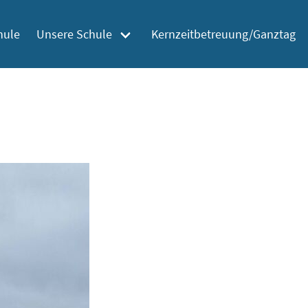
hule
Unsere Schule
Kernzeitbetreuung/Ganztag